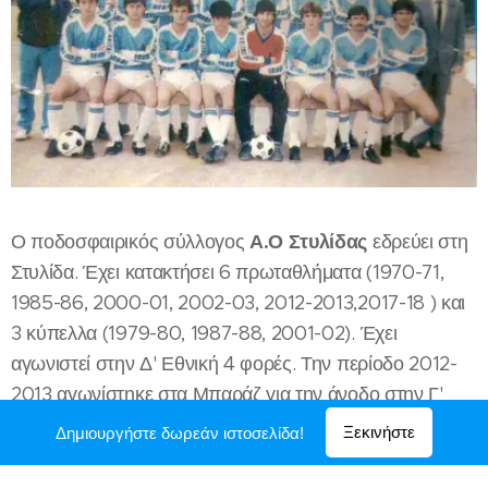
Α.Ο Στυλίδας
Ο ποδοσφαιρικός σύλλογος
εδρεύει στη
Στυλίδα. Έχει κατακτήσει 6 πρωταθλήματα (1970-71,
1985-86, 2000-01, 2002-03, 2012-2013,2017-18 ) και
3 κύπελλα (1979-80, 1987-88, 2001-02). Έχει
αγωνιστεί στην Δ' Εθνική 4 φορές. Την περίοδο 2012-
2013 αγωνίστηκε στα Μπαράζ για την άνοδο στην Γ'
Εθνική κατηγορία με την Κύμη(Εύβοια), Ένωση Άσπρα
Ξεκινήστε
Δημιουργήστε δωρεάν ιστοσελίδα!
Σπίτια/Αντίκυρα (Βοιωτία) και Μυρίκη (Ευρυτανία), αλλά
δεν προκρίθηκε.Την σεζόν 2018-19 θα αγωνιστεί για